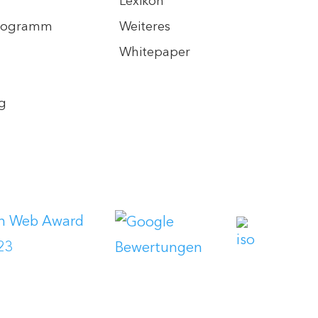
Lexikon
programm
Weiteres
Whitepaper
g